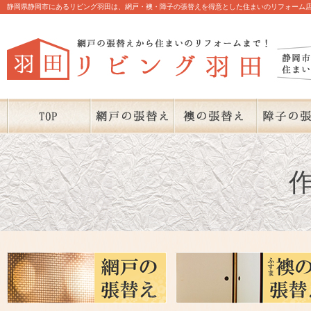
静岡県静岡市にあるリビング羽田は、網戸・襖・障子の張替えを得意とした住まいのリフォーム店