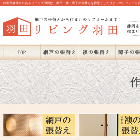
静岡県静岡市にあるリビング羽田は、網戸・襖・障子の張替えを得意とした住まいのリフォーム店