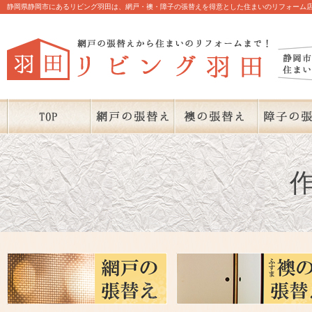
静岡県静岡市にあるリビング羽田は、網戸・襖・障子の張替えを得意とした住まいのリフォーム店