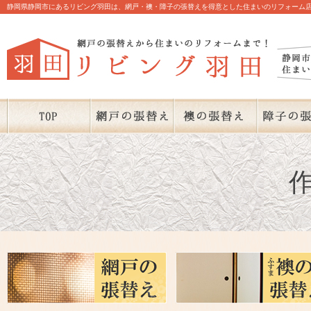
静岡県静岡市にあるリビング羽田は、網戸・襖・障子の張替えを得意とした住まいのリフォーム店