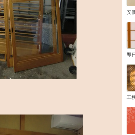
安
即
工