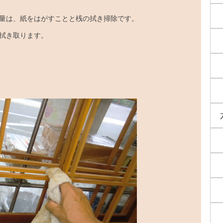
量は、紙をはがすことと桟の拭き掃除です。
拭き取ります。